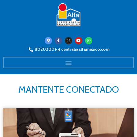
8020200
central@alfamexico.com
MANTENTE CONECTADO