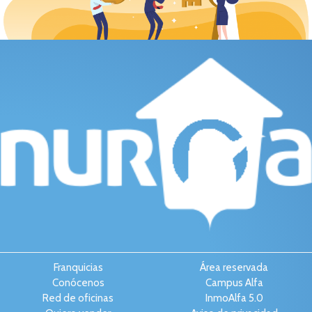
Franquicias
Área reservada
Conócenos
Campus Alfa
Red de oficinas
InmoAlfa 5.0