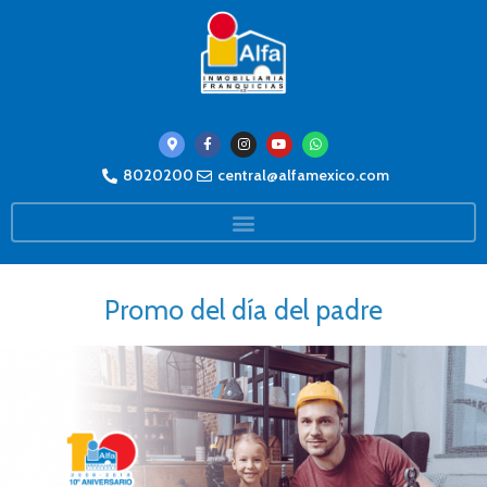
8020200
central@alfamexico.com
Promo del día del padre