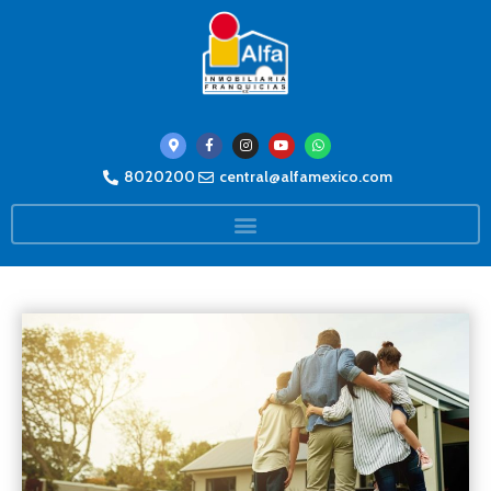
8020200
central@alfamexico.com